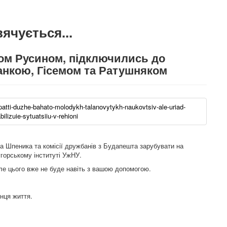
ячується...
ом Русином, підключились до
анкою, Гісемом та Ратушняком
rpatti-duzhe-bahato-molodykh-talanovytykh-naukovtsiv-ale-uriad-
lizuie-sytuatsiiu-v-rehioni
 Шпеника та комісії дружбанів з Будапешта зарубувати на
угорському інституті УжНУ.
ле цього вже не буде навіть з вашою допомогою.
кінця життя.