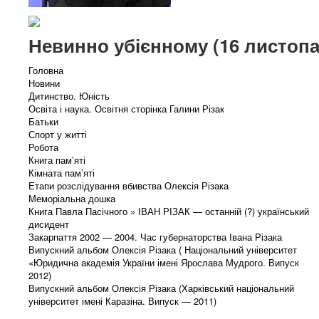
Невинно убієнному (16 листопад
Головна
Новини
Дитинство. Юність
Освіта і наука. Освітня сторінка Галини Різак
Батьки
Спорт у житті
Робота
Книга пам’яті
Кімната пам’яті
Етапи розслідування вбивства Олексія Різака
Меморіальна дошка
Книга Павла Пасічного » ІВАН РІЗАК — останній (?) український
дисидент
Закарпаття 2002 — 2004. Час губернаторства Івана Різака
Випускний альбом Олексія Різака ( Національний університет
«Юридична академія України імені Ярослава Мудрого. Випуск
2012)
Випускний альбом Олексія Різака (Харківський національний
університет імені Каразіна. Випуск — 2011)