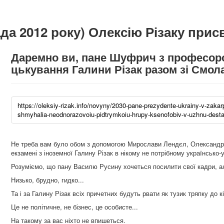
а 2012 року) Олексію Різаку присв
Даремно ви, пане Шуфрич з професор
цькування Галини Різак разом зі Смол
https://oleksiy-rizak.info/novyny/2030-pane-prezydente-ukrainy-v-zaka
shmyhalia-neodnorazovoiu-pidtrymkoiu-hrupy-ksenofobiv-v-uzhnu-destabi
Не треба вам було обом з допомогою Мирослави Лендєл, Олександра
екзамені з іноземної Галину Різак в нікому не потрібному українсько-
Розуміємо, що пану Василю Русину хочеться посилити свої кадри, а
Низько, брудно, гидко...
Та і за Галину Різак всіх причетних будуть рвати як тузик тряпку до 
Це не політичне, не бізнес, це особисте...
На такому за вас ніхто не впишеться.