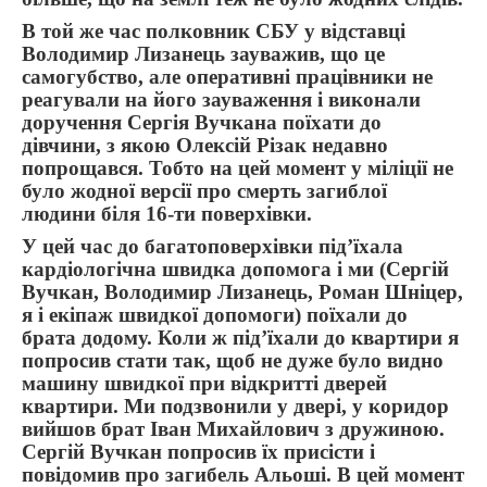
В той же час полковник СБУ у відставці
Володимир Лизанець зауважив, що це
самогубство, але оперативні працівники не
реагували на його зауваження і виконали
доручення Сергія Вучкана поїхати до
дівчини, з якою Олексій Різак недавно
попрощався. Тобто на цей момент у міліції не
було жодної версії про смерть загиблої
людини біля 16-ти поверхівки.
У цей час до багатоповерхівки під’їхала
кардіологічна швидка допомога і ми (Сергій
Вучкан, Володимир Лизанець, Роман Шніцер,
я і екіпаж швидкої допомоги) поїхали до
брата додому. Коли ж під’їхали до квартири я
попросив стати так, щоб не дуже було видно
машину швидкої при відкритті дверей
квартири. Ми подзвонили у двері, у коридор
вийшов брат Іван Михайлович з дружиною.
Сергій Вучкан попросив їх присісти і
повідомив про загибель Альоші. В цей момент