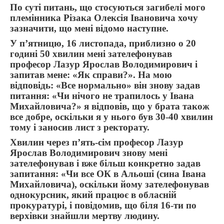
По суті питань, що стосуються загибелі мого
племінника Різака Олексія Івановича хочу
зазначити, що мені відомо наступне.
У п’ятницю, 16 листопада, приблизно о 20
годині 50 хвилин мені зателефонував
професор Лазур Ярослав Володимирович і
запитав мене: «Як справи?». На мою
відповідь: «Все нормально» він знову задав
питання: «Чи нічого не трапилось у Івана
Михайловича?» я відповів, що у брата також
все добре, оскільки я у нього був 30-40 хвилин
тому і заносив лист з ректорату.
Хвилин через п’ять-сім професор Лазур
Ярослав Володимирович знову мені
зателефонував і вже більш конкретно задав
запитання: «Чи все ОК в Альоші (сина Івана
Михайловича), оскільки йому зателефонував
однокурсник, який працює в обласній
прокуратурі, і повідомив, що біля 16-ти по
верхівки знайшли мертву людину.