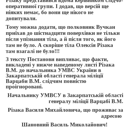
Різаку представився вдома керівником слідчо-
оперативної групи. І додав, що версій ще
ніяких немає, бо вони ще нікого не
допитували.
Тому можна додати, що полковник Вучкан
приїхав до шістнадцяти поверхівки не тільки
після упізнання тіла, а й після того, як його
там не було. А скоріше тіла Олексія Різака
там взагалі не було!!!
З
тексту Постанови випливає, що факти,
викладені у нижче наведеному листі Різака
В.М. до начальника УМВС України в
Закарпатській області генерала міліції
Варцаби В.М. слідчим повністю
проігноровані.
Начальнику УМВСУ в Закарпатській області
генералу міліції Варцабі В.М.
Різака Василя Михайловича, що проживає за
адресою
Шановний Василь Миколайович!