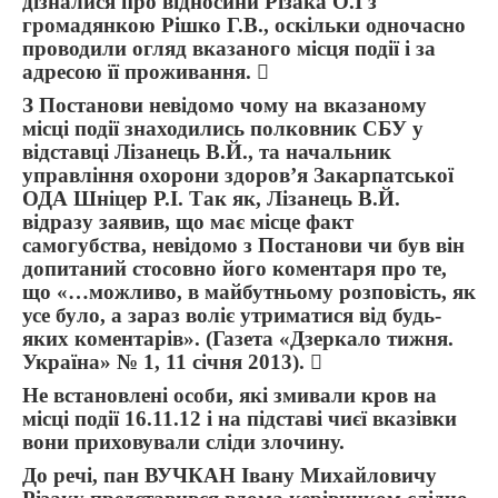
дізналися про відносини Різака О.І з
громадянкою Рішко Г.В., оскільки одночасно
проводили огляд вказаного місця події і за
адресою її проживання. 
З Постанови невідомо чому на вказаному
місці події знаходились полковник СБУ у
відставці Лізанець В.Й., та начальник
управління охорони здоров’я Закарпатської
ОДА Шніцер Р.І. Так як, Лізанець В.Й.
відразу заявив, що має місце факт
самогубства, невідомо з Постанови чи був він
допитаний стосовно його коментаря про те,
що «…можливо, в майбутньому розповість, як
усе було, а зараз воліє утриматися від будь-
яких коментарів». (Газета «Дзеркало тижня.
Україна» № 1, 11 січня 2013). 
Не встановлені особи, які змивали кров на
місці події 16.11.12 і на підставі чиєї вказівки
вони приховували сліди злочину.
До речі, пан ВУЧКАН Івану Михайловичу