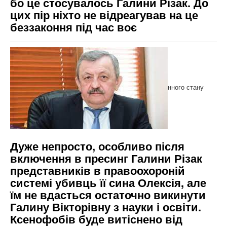
бо це стосувалось Галини Різак. До
цих пір ніхто не відреагував на це
беззаконня під час воє
нного стану
Дуже непросто, особливо після
включення в пресинг Галини Різак
представників в правоохороній
системі убивць її сина Олексія, але
їм не вдасться остаточно викинути
Галину Вікторівну з науки і освіти.
Ксенофобів буде витіснено від