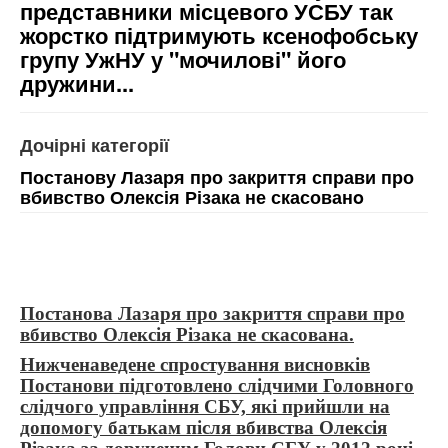
представники місцевого УСБУ так
жорстко підтримують ксенофобську
групу УжНУ у "мочилові" його
дружини...
Дочірні категорії
Постанову Лазаря про закриття справи про
вбивство Олексія Різака не скасованo
Постанова Лазаря про закриття справи про
вбивство Олексія Різака не скасована.
Нижченаведене спростування висновків
Постанови підготовлено слідчими Головного
слідчого управління СБУ, які прийшли на
допомогу батькам після вбивства Олексія