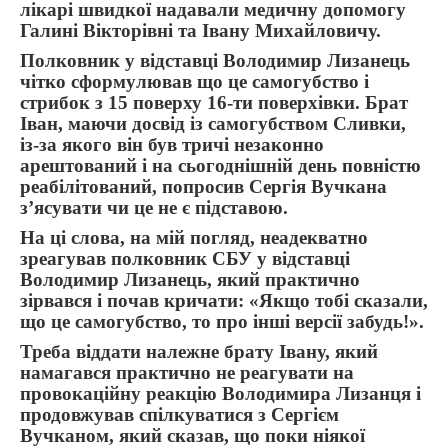
лікарі швидкої надавали медичну допомогу
Галині Вікторівні та Івану Михайловичу.
Полковник у відставці Володимир Лизанець
чітко сформулював що це самогубство і
стрибок з 15 поверху 16-ти поверхівки. Брат
Іван, маючи досвід із самогубством Сливки,
із-за якого він був тричі незаконно
арештований і на сьогоднішній день повністю
реабілітований, попросив Сергія Вучкана
з’ясувати чи це не є підставою.
На ці слова, на мій погляд, неадекватно
зреагував полковник СБУ у відставці
Володимир Лизанець, який практично
зірвався і почав кричати: «Якщо тобі сказали,
що це самогубство, то про інші версії забудь!».
Треба віддати належне брату Івану, який
намагався практично не реагувати на
провокаційну реакцію Володимира Лизанця і
продовжував спілкуватися з Сергієм
Вучканом, який сказав, що поки ніякої