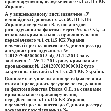
правопорушення, передбаченого ч.1 ст.115 КК
України.
А у вищевказаному листі зазначено «У
відповідності до вимог ст..ст.60,111 КПК
України,повідомляю Вас, що досудове
розслідування за фактом смерті Різака О.І., за
ознаками кримінального правопорушення,
передбаченого ч.1 ст.115 КК України,
відомості про яке внесені до Єдиного реєстру
досудових розслідувань за №
12012070030000012 від 21.12.2013 року
закінчено. /.../26.12.2013 року кримінальне
провадження № 12012070030000012 було
закрито на підставі п.1 ч.1 ст.284 КК України.
Виникає наступне питання до слідчого: а чи
взагалі проводилось досудове розслідування
за фактом вбивства Різака О.І., за ознаками
кримінального правопорушення,
передбаченого ч.1 ст.115 КК України,
відомості про яке внесені до Єдиного реєстру
досудових розслідувань за №