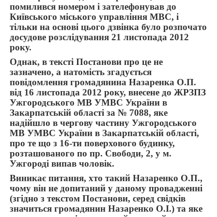
помилився номером і зателефонував до
Київського міського управління МВС, і
тільки на основі цього дзвінка було розпочато
досудове розслідування 21 листопада 2012
року.
Однак, в тексті Постанови про це не
зазначено, а натомість згадується
повідомлення громадянина Назаренка О.П.
від 16 листопада 2012 року, внесене до ЖРЗПЗ
Ужгородського МВ УМВС України в
Закарпатській області за № 7088, яке
надійшло в чергову частину Ужгородського
МВ УМВС України в Закарпатській області,
про те що з 16-ти поверхового будинку,
розташованого по пр. Свободи, 2, у м.
Ужгороді випав чоловік.
Виникає питання, хто такий Назаренко О.П.,
чому він не допитаний у даному провадженні
(згідно з текстом Постанови, серед свідків
значиться громадянин Назаренко О.І.) та яке