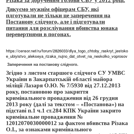
Різака за дорученнм Голови СБУ у 2012 році.
Дякуємо мужнім офіцерам СБУ, які
пдготували не тільки це заперечення на
Постанову слідчого, але і підготували
питання для розсліування вбивства юнака
перевертнями в погонах.
https://censor.net/ru/forum/2826033/dlya_togo_chtoby_raskryt_jestoko
e_ubiyistvo_alekseya_rizaka_nujno_dat_otvet_na_neskolko_voprosov
Заперечення на постанову слідчого.
Згідно з листом старшого слідчого СУ УМВС
України в Закарпатській області майора
міліції Лазаря О.Ю. № 7/5930 від 27.12.2013
року, постановою про закриття
кримінального провадження від 26 грудня
2013 року (далі за текстом – «Постанова») на
підставі п.1 ч.1 ст.284 КПК України закрито
кримінальне провадження №
12012070030000012 за фактом вбивства Різака
О.І., за ознаками кримінального