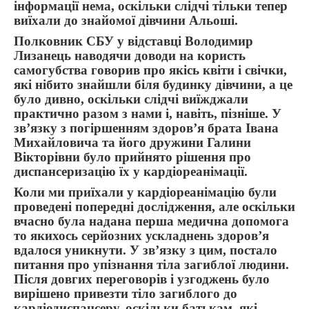
інформації нема, оскільки слідчі тільки тепер
виїхали до знайомої дівчини Альоші.
Полковник СБУ у відставці Володимир
Лизанець наводячи доводи на користь
самогубства говорив про якісь квіти і свічки,
які нібито знайшли біля будинку дівчини, а це
було дивно, оскільки слідчі виїжджали
практично разом з нами і, навіть, пізніше. У
зв’язку з погіршенням здоров’я брата Івана
Михайловича та його дружини Галини
Вікторівни було прийнято рішення про
диспансеризацію їх у кардіореанімації.
Коли ми приїхали у кардіореанімацію були
проведені попередні дослідження, але оскільки
вчасно була надана перша медична допомога
то якихось серйозних ускладнень здоров’я
вдалося уникнути. У зв’язку з цим, постало
питання про упізнання тіла загиблої людини.
Після довгих переговорів і узгоджень було
вирішено привезти тіло загиблого до
кардіодиспансеру, оскільки батькам, які