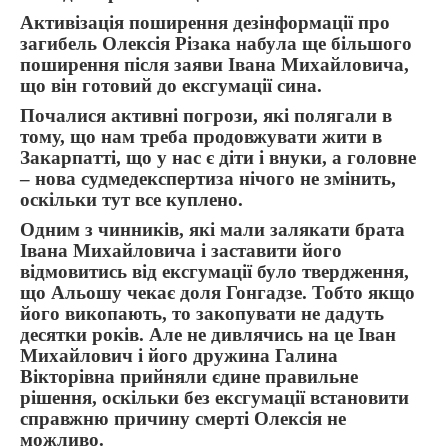
Активізація поширення дезінформації про
загибель Олексія Різака набула ще більшого
поширення після заяви Івана Михайловича,
що він готовий до ексгумації сина.
Почалися активні погрози, які полягали в
тому, що нам треба продовжувати жити в
Закарпатті, що у нас є діти і внуки, а головне
– нова судмедекспертиза нічого не змінить,
оскільки тут все куплено.
Одним з чинників, які мали залякати брата
Івана Михайловича і заставити його
відмовитись від ексгумації було твердження,
що Альошу чекає доля Гонгадзе. Тобто якщо
його викопають, то закопувати не дадуть
десятки років. Але не дивлячись на це Іван
Михайлович і його дружина Галина
Вікторівна прийняли єдине правильне
рішення, оскільки без ексгумації встановити
справжню причину смерті Олексія не
можливо.