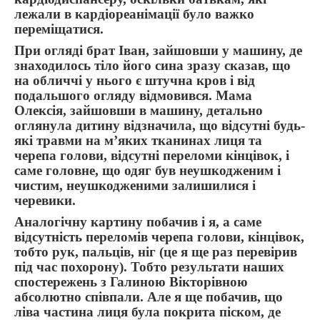
лежали в кардіореанімації було важко
переміщатися.
При огляді брат Іван, зайшовши у машину, де
знаходилось тіло його сина зразу сказав, що
на обличчі у нього є штучна кров і від
подальшого огляду відмовився. Мама
Олексія, зайшовши в машину, детально
оглянула дитину відзначила, що відсутні будь-
які травми на м’яких тканинах лиця та
черепа голови, відсутні переломи кінцівок, і
саме головне, що одяг був неушкодженим і
чистим, неушкодженими залишилися і
черевики.
Аналогічну картину побачив і я, а саме
відсутність переломів черепа голови, кінцівок,
тобто рук, пальців, ніг (це я ще раз перевірив
під час похорону). Тобто результати наших
спостережень з Галиною Вікторівною
абсолютно співпали. Але я ще побачив, що
ліва частина лиця була покрита піском, де