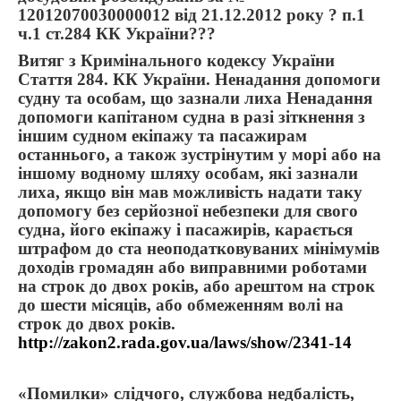
12012070030000012 від 21.12.2012 року ? п.1
ч.1 ст.284 КК України???
Витяг з Кримінального кодексу України
Стаття 284. КК України. Ненадання допомоги
судну та особам, що зазнали лиха Ненадання
допомоги капітаном судна в разі зіткнення з
іншим судном екіпажу та пасажирам
останнього, а також зустрінутим у морі або на
іншому водному шляху особам, які зазнали
лиха, якщо він мав можливість надати таку
допомогу без серйозної небезпеки для свого
судна, його екіпажу і пасажирів, карається
штрафом до ста неоподатковуваних мінімумів
доходів громадян або виправними роботами
на строк до двох років, або арештом на строк
до шести місяців, або обмеженням волі на
строк до двох років.
http://zakon2.rada.gov.ua/laws/show/2341-14
«Помилки» слідчого, службова недбалість,