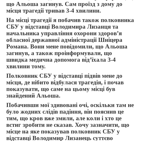
що Альоша загинув. Сам проїзд з дому до
місця трагедії тривав 3-4 хвилини.
На місці трагедії я побачив також полковника
СБУ у відставці Володимира Лизанця та
начальника управління охорони здоров’я
обласної державної адміністрації Шніцера
Романа. Вони мене повідомили, що Альоша
загинув, а також проінформували, що
швидка медична допомога від’їхала 3-4
хвилини тому.
Полковник СБУ у відставці підвів мене до
місця, де нібито відбулася трагедія, і почав
показувати, що саме на цьому місці був
знайдений Альоша.
Побачивши мої здивовані очі, оскільки там не
було жодних слідів падіння, він пояснив це
тим, що кров вже змили, але коли і хто це
встиг зробити не сказав. Хочу зазначити, що
місце на яке показував полковник СБУ у
відставці Володимир Лизанець суттєво