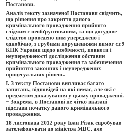
Постанови.
Аналіз тексту зазначеної Постанови свідчить,
що рішення про закриття даного
кримінального провадження прийнято
слідчим є необґрунтованим, та що досудове
слідство проведено ним упереджено і
однобічно, з грубими порушеннями вимог ст.9
КПК України щодо всебічності, повноти і
неупередженості дослідження обставин
кримінального провадження та забезпечення
прийняття законних і неупереджених
процесуальних рішень.
I. З тексту Постанови випливає багато
запитань, відповідей на які немає, але які є
предметом доказування у цьому провадженні.
− Зокрема, в Постанові не чітко вказані
підстави початку даного кримінального
провадження.
18 листопада 2012 року Іван Різак спробував
зателефонувати до міністра МВС, але