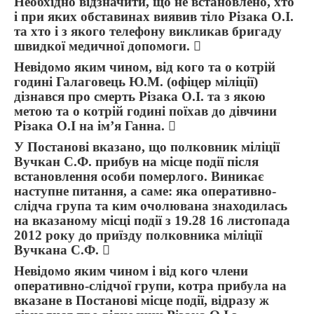
Необхідно відзначити, що не встановлено, хто
і при яких обставинах виявив тіло Різака О.І.
та хто і з якого телефону викликав бригаду
швидкої медичної допомоги. 
Невідомо яким чином, від кого та о котрій
годині Галаговець Ю.М. (офіцер міліції)
дізнався про смерть Різака О.І. та з якою
метою та о котрій годині поїхав до дівчини
Різака О.І на ім’я Ганна. 
У Постанові вказано, що полковник міліції
Вучкан С.Ф. прибув на місце події після
встановлення особи померлого. Виникає
наступне питання, а саме: яка оперативно-
слідча група та ким очолювана знаходилась
на вказаному місці події з 19.28 16 листопада
2012 року до приїзду полковника міліції
Вучкана С.Ф. 
Невідомо яким чином і від кого члени
оперативно-слідчої групи, котра прибула на
вказане в Постанові місце події, відразу ж