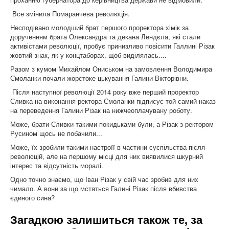
Все змінила Помаранчева революція.
Несподівано молодший брат першого проректора хімік за
дорученням брата Олександра та декана Лендєла, які стали
активістами революції, пробує принизливо повісити Галлині Різак
жовтий знак, як у концтаборах, щоб виділялась....
Разом з кумом Михайлом Ониськом на замовлення Володимира
Смоланки почали жорстоке цькування Галини Вікторівни.
Після наступної революції 2014 року вже перший проректор
Сливка на виконання ректора Смоланки підписує той самий наказ
на переведення Галини Різак на нижчеоплачувану роботу.
Може, брати Сливки такими покидьками були, а Різак з ректором
Русином щось не побачили...
Може, їх зробили такими настроїї в частини суспільства після
революцій, але на першому місці для них виявилися шкурний
інтерес та відсутність моралі.
Одно точно знаємо, що Іван Різак у свій час зробив для них
чимало. А вони за що мстяться Галині Різак після вбивства
єдиного сина?
Загадкою залишиться також те, за