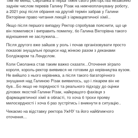
Тим не менш, Смрланка в перші тижні свого ректорства незаконно
заднім числом перевів Галину Різак на нижчеоплачувану роботу,
а 2021 році після обрання на другий термін забрав у Галини
Вікторівни право читання лекцій з іармацевтичної хімії..
Якщо після першого випадку Ректор спробував пояснити, що це
він помилився і виправить помилку, бо Галина Вікторівна такого
відношення не заслужила...
Після другого вже зайшов у роль і почав організовувати просто
показові знущальні процеси над жінкою разом з деканами
Болдіжаром та Лендєлом.
Коли Смоланка став таким важко сказати...Оточення зіграло
короля, король-ректор виявився не готовим до керівництва вузом.
Не вийшло з нього керівника, а після такого багаторічного
знущання над Галиною Різак виявилось, що і лікарем він не
був...Бо якщо не порядності та реального підходу до оцінки
ділових якостей Галини Різак, найкращого фахівця з
фармацевтичної хімії в області, то хоча б трохи прояву
милосердності і хоча б раз зустрітись і вникнути в ситуацію..
Чекаємо на відставку ректора УжНУ та його найближчого
оточення...