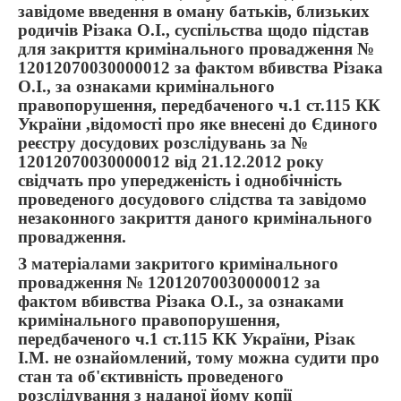
завідоме введення в оману батьків, близьких
родичів Різака О.І., суспільства щодо підстав
для закриття кримінального провадження №
12012070030000012 за фактом вбивства Різака
О.І., за ознаками кримінального
правопорушення, передбаченого ч.1 ст.115 КК
України ,відомості про яке внесені до Єдиного
реєстру досудових розслідувань за №
12012070030000012 від 21.12.2012 року
свідчать про упередженість і однобічність
проведеного досудового слідства та завідомо
незаконного закриття даного кримінального
провадження.
З матеріалами закритого кримінального
провадження № 12012070030000012 за
фактом вбивства Різака О.І., за ознаками
кримінального правопорушення,
передбаченого ч.1 ст.115 КК України, Різак
І.М. не ознайомлений, тому можна судити про
стан та об'єктивність проведеного
розслідування з наданої йому копії