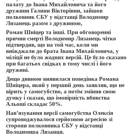
палату до Івана Михайловича та його
дружини Галини Вікторівни, зайшов
полковник СБУ у відставці Володимир
Лизанець разом з дружиною,
Роман Шніцер та інші. При обговоренні
причин смерті Володимир Лизанець чітко
підтвердив, що на той час, коли ми
виїжджали до брата Івана Михайловича, у
міліції не було жодних версій. Це було сказано
при багатьох свідках в тому числі і його
дружині.
Дещо дивною виявилася поведінка Романа
Шніцера, який у перший день заявляв, що не
вірить у самогубство, а потім змінив свою
думку і сказав, що імовірність вбивства
Альоші складає 50%.
Нав’язування версії самогубства Олексія
супроводжувалося серйозною агресією зі
сторони полковника СБУ у відставці
Володимира Лизанця.