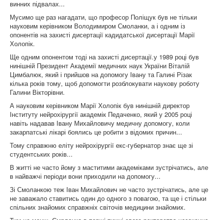
винних підвалах...
Мусимо ще раз нагадати, що професор Поліщук був не тільки
науковим керівником Володимиром Смоланки, а і одним із
опонентів на захисті дисертації кадидатської дисертації Марії
Холопік.
Ще одним опонентом тоді на захисті дисертації.у 1989 році був
нинішній Президент Академії медичних наук України Віталій
Цимбалюк, який і прийшов на допомогу Івану та Галині Різак
кілька років тому, щоб допомогти розблокувати наукову роботу
Галини Вікторівни.
А науковим керівником Марії Холопік був нинішній директор
Інституту нейрохірургії академік Педаченко, який у 2005 році
навіть надавав Івану Михайловичу медичну допомогу, коли
закарпатські лікарі боялись це робити з відомих причин...
Тому справжню еліту нейрохірургії екс-губернатор знає ще зі
студентських років...
В житті не часто йому з маститими академіками зустрічатись, але
в найважчі періоди вони приходили на допомогу...
Зі Смоланкою теж Іван Михайлович не часто зустрічатись, але це
не заважало ставитись один до одного з повагою, та ще і стільки
спільних знайомих справжніх світочів медицини знайомих.