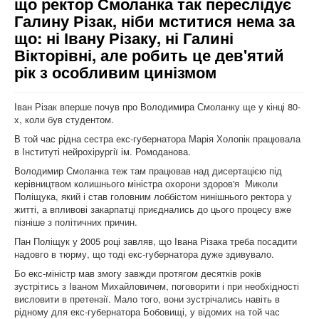
що ректор Смоланка так переслідує
Галину Різак, ніби мститися нема за
що: ні Івану Різаку, ні Галині
Вікторівні, але робить це дев'ятий
рік з особливим цинізмом
Іван Різак вперше почув про Володимира Смоланку ще у кінці 80-
х, коли був студентом.
В той час рідна сестра екс-губернатора Марія Холопік працювала
в Інституті нейрохірургії ім. Ромоданова.
Володимир Смоланка теж там працював над дисертацією під
керівництвом колишнього міністра охорони здоров'я Миколи
Поліщука, який і став головним лоббістом нинішнього ректора у
житті, а впливові закарпатці приєднались до цього процесу вже
пізніше з політичних причин.
Пан Поліщук у 2005 році завляв, що Івана Різака треба посадити
надовго в тюрму, що тоді екс-губернатора дуже здивувало.
Бо екс-міністр мав змогу завжди протягом десятків років
зустрітись з Іваном Михайловичем, поговорити і при необхідності
висловити в претензії. Мало того, вони зустрічались навіть в
рідному для екс-губернатора Бобовищі, у відомих на той час