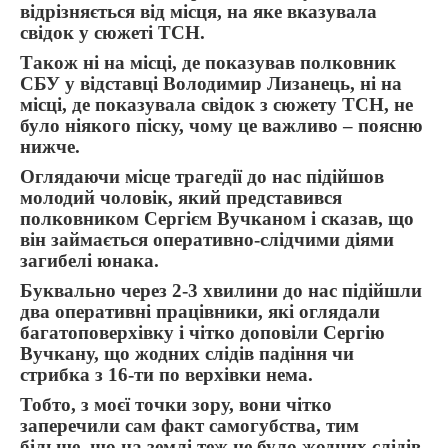
відрізняється від місця, на яке вказувала
свідок у сюжеті ТСН.
Також ні на місці, де показував полковник
СБУ у відставці Володимир Лизанець, ні на
місці, де показувала свідок з сюжету ТСН, не
було ніякого піску, чому це важливо – поясню
нижче.
Оглядаючи місце трагедії до нас підійшов
молодий чоловік, який представився
полковником Сергієм Вучканом і сказав, що
він займається оперативно-слідчими діями
загибелі юнака.
Буквально через 2-3 хвилини до нас підійшли
два оперативні працівники, які оглядали
багатоповерхівку і чітко доповіли Сергію
Вучкану, що жодних слідів падіння чи
стрибка з 16-ти по верхівки нема.
Тобто, з моєї точки зору, вони чітко
заперечили сам факт самогубства, тим
більше, що на землі теж не було жодних слідів.