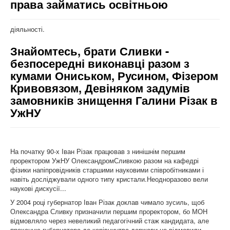
права займатись освітньою
діяльності.
Знайомтесь, брати Сливки -
безпосередні виконавці разом з
кумами Ониськом, Русином, Фізером
Кривовязом, Девіняком задумів
замовників знищення Галини Різак в
УжНУ
На початку 90-х Іван Різак працював з нинішнім першим
проректором УжНУ ОлександромСливкою разом на кафедрі
фізики напіпровідників старшими науковими співробітниками і
навіть досліджували одного типу кристали.Неодноразово вели
наукові дискусії...
У 2004 році губернатор Іван Різак доклав чимало зусиль, щоб
Олександра Сливку призначили першим проректором, бо МОН
відмовляло через невеликий педагогічний стаж кандидата, але
проханню губернатора до керівництва держави не відмовили.