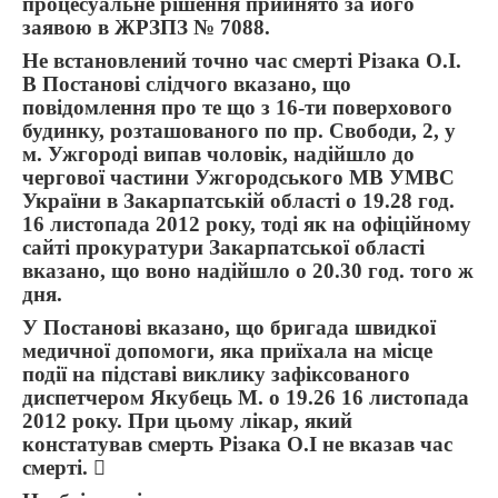
процесуальне рішення прийнято за його
заявою в ЖРЗПЗ № 7088.
Не встановлений точно час смерті Різака О.І.
В Постанові слідчого вказано, що
повідомлення про те що з 16-ти поверхового
будинку, розташованого по пр. Свободи, 2, у
м. Ужгороді випав чоловік, надійшло до
чергової частини Ужгородського МВ УМВС
України в Закарпатській області о 19.28 год.
16 листопада 2012 року, тоді як на офіційному
сайті прокуратури Закарпатської області
вказано, що воно надійшло о 20.30 год. того ж
дня.
У Постанові вказано, що бригада швидкої
медичної допомоги, яка приїхала на місце
події на підставі виклику зафіксованого
диспетчером Якубець М. о 19.26 16 листопада
2012 року. При цьому лікар, який
констатував смерть Різака О.І не вказав час
смерті. 