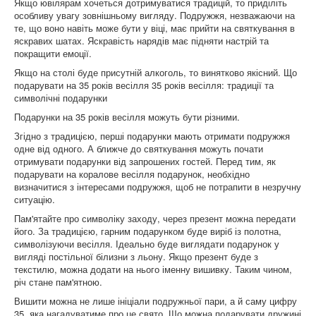
Якщо ювілярам хочеться дотримуватися традицій, то приділіть
особливу увагу зовнішньому вигляду. Подружжя, незважаючи на
те, що воно навіть може бути у віці, має прийти на святкування в
яскравих шатах. Яскравість нарядів має підняти настрій та
покращити емоції.
Якщо на столі буде присутній алкоголь, то винятково якісний. Що
подарувати на 35 років весілля 35 років весілля: традиції та
символічні подарунки
Подарунки на 35 років весілля можуть бути різними.
Згідно з традицією, перші подарунки мають отримати подружжя
одне від одного. А ближче до святкування можуть почати
отримувати подарунки від запрошених гостей. Перед тим, як
подарувати на коралове весілля подарунок, необхідно
визначитися з інтересами подружжя, щоб не потрапити в незручну
ситуацію.
Пам'ятайте про символіку заходу, через презент можна передати
його. За традицією, гарним подарунком буде виріб із полотна,
символізуючи весілля. Ідеально буде виглядати подарунок у
вигляді постільної білизни з льону. Якщо презент буде з
текстилю, можна додати на нього іменну вишивку. Таким чином,
річ стане пам'ятною.
Вишити можна не лише ініціали подружньої пари, а й саму цифру
35, яка нагадуватиме про це свято. Що можна подарувати дружині