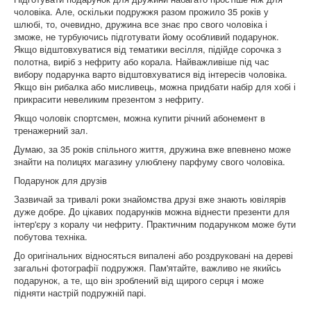
чоловіка. Але, оскільки подружжя разом прожило 35 років у
шлюбі, то, очевидно, дружина все знає про свого чоловіка і
зможе, не турбуючись підготувати йому особливий подарунок.
Якщо відштовхуватися від тематики весілля, підійде сорочка з
полотна, виріб з нефриту або корала. Найважливіше під час
вибору подарунка варто відштовхуватися від інтересів чоловіка.
Якщо він рибалка або мисливець, можна придбати набір для хобі і
прикрасити невеликим презентом з нефриту.
Якщо чоловік спортсмен, можна купити річний абонемент в
тренажерний зал.
Думаю, за 35 років спільного життя, дружина вже впевнено може
знайти на полицях магазину улюблену парфуму свого чоловіка.
Подарунок для друзів
Зазвичай за тривалі роки знайомства друзі вже знають ювілярів
дуже добре. До цікавих подарунків можна віднести презенти для
інтер'єру з коралу чи нефриту. Практичним подарунком може бути
побутова техніка.
До оригінальних відносяться випалені або роздруковані на дереві
загальні фотографії подружжя. Пам'ятайте, важливо не якийсь
подарунок, а те, що він зроблений від щирого серця і може
підняти настрій подружній парі.