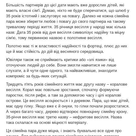
Більшість партнерів до цієї дати мають вже дорослих дітей, які
мають власні сім'ї. Думаю, ніхто не буде сперечатися, що шлюб у
35 років істотний і заслуговує на повагу. Далеко не кожна сімейна
пара може зберегти любов і повагу до свого партнера на такому
тривалому періоді життя. 35 річниця весілля у народі має кілька
назв: Дата 35 років від дня весілля символізує надійну та міцну
сім'ю, тому первинною назвою є полотняне весілля.
Полотно має ті ж властивості надійності та фортеці, плюс до них
ще й має стійкість до дій від весняного середовища.
Ювіляри також не сприймають критики або «злі язики» від
оточуючих людей до себе. Вони змогли навчитися не лише
слухати, а й чути одне одного, та найважливіше, знаходити
компроміс за будь-яких ситуацій.
Тридцять п'ять років сімейного життя має другу назву – коралове
весілля. Корал має повільне зростання, спочатку формуючи
паростки, після рифи, а там за допомогою часу і цілі коралові
острови. Це весілля асоціюється і з деревом. Пара, що має дітей,
має одну гілку. Якщо вже є й онуки, то гілки почали розростатися.
А через багато часу, дерево відтворює повноцінну сімейну крону.
35-річчя весілля має третю назву – нефритове весілля. Назва
така склалася на основі міцності матеріалу.
Ця сімейна пара дуже міцна, і знають буквально все одне про
одного. Для руйнування даного сімейного гніздечка, ворогам