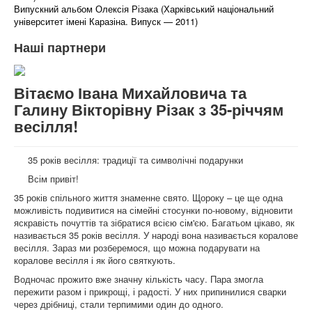
Випускний альбом Олексія Різака (Харківський національний
університет імені Каразіна. Випуск — 2011)
Наші партнери
Вітаємо Івана Михайловича та
Галину Вікторівну Різак з 35-річчям
весілля!
35 років весілля: традиції та символічні подарунки
Всім привіт!
35 років спільного життя знаменне свято. Щороку – це ще одна
можливість подивитися на сімейні стосунки по-новому, відновити
яскравість почуттів та зібратися всією сім'єю. Багатьом цікаво, як
називається 35 років весілля. У народі вона називається коралове
весілля. Зараз ми розберемося, що можна подарувати на
коралове весілля і як його святкують.
Водночас прожито вже значну кількість часу. Пара змогла
пережити разом і прикрощі, і радості. У них припинилися сварки
через дрібниці, стали терпимими один до одного.