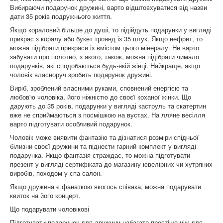
Вибираючи подарунок дружині, варто відштовхуватися від назви
дати 35 років подружнього життя.
Якщо кораловий більше до душі, то підійдуть подарунки у вигляді
прикрас з коралу або букет троянд із 35 штук. Якщо нефрит, то
можна підібрати прикраси із вмістом цього мінералу. Не варто
забувати про полотно, з якого, також, можна підібрати чимало
подарунків, які сподобаються будь-якій жінці. Найкраще, якщо
чоловік власноруч зробить подарунок дружині.
Виріб, зроблений власними руками, сповнений енергією та
любов'ю чоловіка, його ніжністю до своєї коханої жінки. Що
дарують до 35 років, подарунки у вигляді каструль та скатертин
вже не сприймаються з посмішкою на вустах. На лляне весілля
варто підготувати особливий подарунок.
Чоловік може виявити фантазію та дізнатися розміри спідньої
білизни своєї дружини та піднести гарний комплект у вигляді
подарунка. Якщо фантазія страждає, то можна підготувати
презент у вигляді сертифіката до магазину ювелірних чи хутряних
виробів, походом у спа-салон.
Якщо дружина є фанаткою якогось співака, можна подарувати
квиток на його концерт.
Що подарувати чоловікові
Підготувати подарунок для дружини набагато простіше ніж для