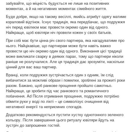
забувайте, що міцність будується не лише на позитивних
моментах, а й на негативних моментах сімейного життя.
Буде добре, якщо на такому весіллі, якийсь атрибут одягу матиме
кораловий відтінок. Існує традиція, яка передбачає, що подружжя
ніч перед ювілеєм має провести окремо один від одного.
Найкраще, щоб ювіляри ніч провели кожен у своїх батьків.
При собі має бути цінна річ свого партнера, яка нагадуватиме про
нього. Найцікавіше, що партнерам може бути навіть важко
провести цю ніч окремо один від одного. Виконання цієї традиції
може викликати сварку в деяких парах, тому що партнери ніколи
раніше не розлучалися. Але ця традиція дає зрозуміти, наскільки
цінний для вас ваш партнер.
Вранці, коли подружжя зустрічається один з одним, їм слід
вибачитися за можливі образи і помилки, зроблені за прожиті роки
разом. Бажано, щоб ранкове прощення пройшло самотньо.
Найкраще, це зробити під час ранкового та романтичного
побачення. Ad Після отримання прощення, подружжю потрібно
обмити руки у воді по лікті – це символізує очищення від
негативної енергії та неприємних спогадів.
Додатково рекомендується пустити хустку однотонного зеленого
кольору. Після завершення цього ритуалу ювіляри йдуть на
зустріч до запрошених гостей.