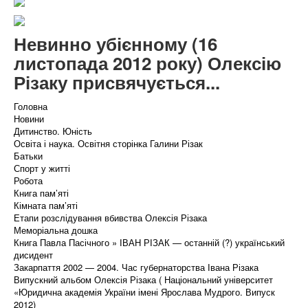
Невинно убієнному (16
листопада 2012 року) Олексію
Різаку присвячується...
Головна
Новини
Дитинство. Юність
Освіта і наука. Освітня сторінка Галини Різак
Батьки
Спорт у житті
Робота
Книга пам’яті
Кімната пам’яті
Етапи розслідування вбивства Олексія Різака
Меморіальна дошка
Книга Павла Пасічного » ІВАН РІЗАК — останній (?) український
дисидент
Закарпаття 2002 — 2004. Час губернаторства Івана Різака
Випускний альбом Олексія Різака ( Національний університет
«Юридична академія України імені Ярослава Мудрого. Випуск
2012)