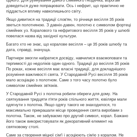
доведеться дуже попрацювати. Ось і нефрит, що практично не
піддається впливу навколишнього світу.
Якщо дивитися на традиції слов'ян, то річниця весілля 35 років
зветься полотняною. З давніх-давен, полотно є символом фортеці
сімейних уз. Коралового та нефритового весілля 35 років у шлюбі
повелася назва від західної культури.
Багато хто не знає, що коралове весілля – це 35 років шлюбу та
дата, справді, значуща.
Партнери змогли набратися досвіду, навчилися взаємоповаги та
терпимості до недоліків один одного. Традиції до весілля 35 років
По роках, кожне весілля має власні традиції, для докладнішого
розуміння важливості свята. У Стародавній Русі весілля 35 років
мало асоціацію з полотном. Саме з того часу полотно було
символом сімейних зв'язків.
У Стародавній Русі з полотна робили обереги для дому. На
святкування тридцяти п'яти років спільного життя, ювіляри мали
одягнути з полотна. Якщо одягу такого не знаходилося, то
максимально прикрашали місце проведення свята виробами з
полотна. Також, не забуваємо про другий символ, корал. Бажано
його також використовувати як декоративний елемент на
святковому столі.
Саме за створення міцної сім'ї і асоціюють сім'ю з коралом. Не