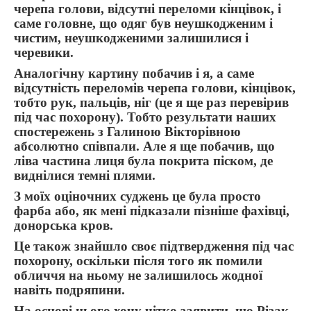
черепа голови, відсутні переломи кінцівок, і
саме головне, що одяг був неушкодженим і
чистим, неушкодженими залишилися і
черевики.
Аналогічну картину побачив і я, а саме
відсутність переломів черепа голови, кінцівок,
тобто рук, пальців, ніг (це я ще раз перевірив
під час похорону). Тобто результати наших
спостережень з Галиною Вікторівною
абсолютно співпали. Але я ще побачив, що
ліва частина лиця була покрита піском, де
виднілися темні плями.
З моїх оціночних суджень це була просто
фарба або, як мені підказали пізніше фахівці,
донорська кров.
Це також знайшло своє підтвердження під час
похорону, оскільки після того як помили
обличчя на ньому не залишилось жодної
навіть подряпини.
На основі цього хочу чітко заявити, що Різак