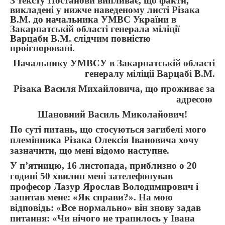
З
тексту Постанови випливає, що факти,
викладені у нижче наведеному листі Різака
В.М. до начальника УМВС України в
Закарпатській області генерала міліції
Варцаби В.М. слідчим повністю
проігноровані.
Начальнику УМВСУ в Закарпатській області
генералу міліції Варцабі В.М.
Різака Василя Михайловича, що проживає за
адресою
Шановний Василь Миколайович!
По суті питань, що стосуються загибелі мого
племінника Різака Олексія Івановича хочу
зазначити, що мені відомо наступне.
У п’ятницю, 16 листопада, приблизно о 20
годині 50 хвилин мені зателефонував
професор Лазур Ярослав Володимирович і
запитав мене: «Як справи?». На мою
відповідь: «Все нормально» він знову задав
питання: «Чи нічого не трапилось у Івана