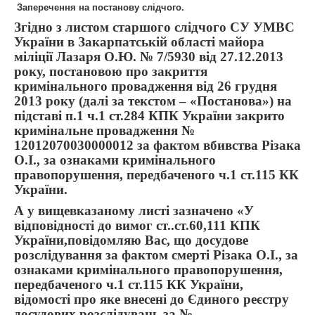
Заперечення на постанову слідчого.
Згідно з листом старшого слідчого СУ УМВС
України в Закарпатській області майора
міліції Лазаря О.Ю. № 7/5930 від 27.12.2013
року, постановою про закриття
кримінального провадження від 26 грудня
2013 року (далі за текстом – «Постанова») на
підставі п.1 ч.1 ст.284 КПК України закрито
кримінальне провадження №
12012070030000012 за фактом вбивства Різака
О.І., за ознаками кримінального
правопорушення, передбаченого ч.1 ст.115 КК
України.
А у вищевказаному листі зазначено «У
відповідності до вимог ст..ст.60,111 КПК
України,повідомляю Вас, що досудове
розслідування за фактом смерті Різака О.І., за
ознаками кримінального правопорушення,
передбаченого ч.1 ст.115 КК України,
відомості про яке внесені до Єдиного реєстру
досудових розслідувань за №