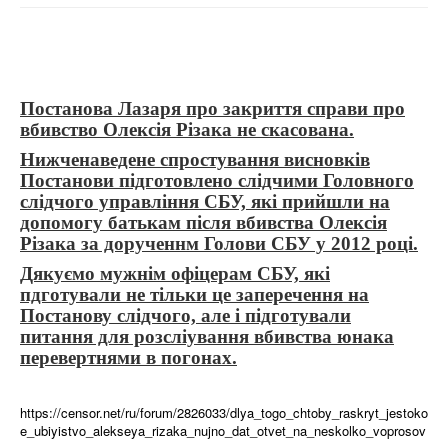
Постанова Лазаря про закриття справи про
вбивство Олексія Різака не скасована.
Нижченаведене спростування висновків
Постанови підготовлено слідчими Головного
слідчого управління СБУ, які прийшли на
допомогу батькам після вбивства Олексія
Різака за дорученнм Голови СБУ у 2012 році.
Дякуємо мужнім офіцерам СБУ, які
пдготували не тільки це заперечення на
Постанову слідчого, але і підготували
питання для розсліування вбивства юнака
перевертнями в погонах.
https://censor.net/ru/forum/2826033/dlya_togo_chtoby_raskryt_jestoko
e_ubiyistvo_alekseya_rizaka_nujno_dat_otvet_na_neskolko_voprosov