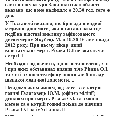
сайті прокуратури Закарпатської області
вказано, що воно надійшло о 20.30 год. того ж
дня.
У Постанові вказано, що бригада швидкої
медичної допомоги, яка приїхала на місце
події на підставі виклику зафіксованого
диспетчером Якубець М. о 19.26 16 листопада
2012 року. При цьому лікар, який
констатував смерть Різака О.І не вказав час
смерті. 
Необхідно відзначити, що не встановлено, хто
і при яких обставинах виявив тіло Різака О.І.
та хто і з якого телефону викликав бригаду
швидкої медичної допомоги. 
Невідомо яким чином, від кого та о котрій
годині Галаговець Ю.М. (офіцер міліції)
дізнався про смерть Різака О.І. та з якою
метою та о котрій годині поїхав до дівчини
Різака О.І на ім’я Ганна. 