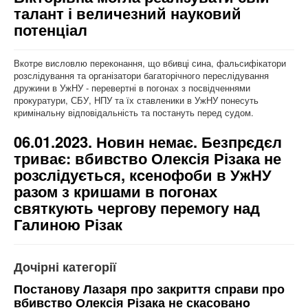
талант і величезний науковий
потенціал
Вкотре висловлю переконання, що вбивці сина, фальсифікатори
розслідування та організатори багаторічного переслідування
дружини в УжНУ - перевертні в погонах з посвідченнями
прокуратури, СБУ, НПУ та їх ставленики в УжНУ понесуть
кримінальну відповідальність та постануть перед судом.
06.01.2023. Новин немає. Безпрєдєл
триває: вбивство Олексія Різака не
розслідується, кcенофоби в УжНУ
разом з кришами в погонах
святкують чергову перемогу над
Галиною Різак
Дочірні категорії
Постанову Лазаря про закриття справи про
вбивство Олексія Різака не скасованo