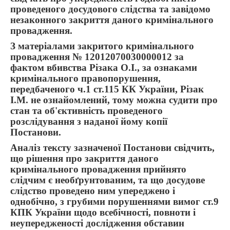
проведеного досудового слідства та завідомо
незаконного закриття даного кримінального
провадження.
З матеріалами закритого кримінального
провадження № 12012070030000012 за
фактом вбивства Різака О.І., за ознаками
кримінального правопорушення,
передбаченого ч.1 ст.115 КК України, Різак
І.М. не ознайомлений, тому можна судити про
стан та об'єктивність проведеного
розслідування з наданої йому копії
Постанови.
Аналіз тексту зазначеної Постанови свідчить,
що рішення про закриття даного
кримінального провадження прийнято
слідчим є необґрунтованим, та що досудове
слідство проведено ним упереджено і
однобічно, з грубими порушеннями вимог ст.9
КПК України щодо всебічності, повноти і
неупередженості дослідження обставин