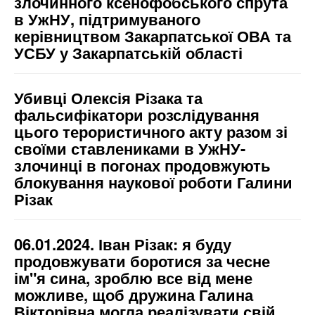
злочинного ксенофобського спрута
в УжНУ, підтримуваного
керівництвом Закарпатської ОВА та
УСБУ у Закарпатській області
Убивці Олексія Різака та
фальсифікатори розслідування
цього терористичного акту разом зі
своїми ставлениками в УжНУ-
злочинці в погонах продовжують
блокування наукової роботи Галини
Різак
06.01.2024. Іван Різак: я буду
продовжувати боротися за чесне
ім"я сина, зроблю все від мене
можливе, щоб дружина Галина
Вікторівна могла реалізувати свій