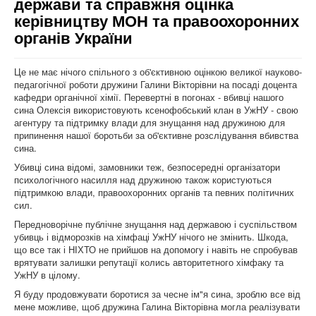
держави та справжня оцінка
керівництву МОН та правоохоронних
органів України
Це не має нічого спільного з об'єктивною оцінкою великої науково-
педагогічної роботи дружини Галини Вікторівни на посаді доцента
кафедри органічної хімії. Перевертні в погонах - вбивці нашого
сина Олексія використовують ксенофобський клан в УжНУ - свою
агентуру та підтримку влади для знущання над дружиною для
припинення нашої боротьби за об'єктивне розслідування вбивства
сина.
Убивці сина відомі, замовники теж, безпосередні організатори
психологічного насилля над дружиною також користуються
підтримкою влади, правоохоронних органів та певних політичних
сил.
Передноворічне публічне знущання над державою і суспільством
убивць і відморозків на хімфаці УжНУ нічого не змінить. Шкода,
що все так і НІХТО не прийшов на допомогу і навіть не спробував
врятувати залишки репутації колись авторитетного хімфаку та
УжНУ в цілому.
Я буду продовжувати боротися за чесне ім"я сина, зроблю все від
мене можливе, щоб дружина Галина Вікторівна могла реалізувати