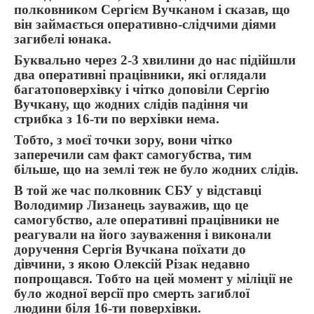
полковником Сергієм Вучканом і сказав, що
він займається оперативно-слідчими діями
загибелі юнака.
Буквально через 2-3 хвилини до нас підійшли
два оперативні працівники, які оглядали
багатоповерхівку і чітко доповіли Сергію
Вучкану, що жодних слідів падіння чи
стрибка з 16-ти по верхівки нема.
Тобто, з моєї точки зору, вони чітко
заперечили сам факт самогубства, тим
більше, що на землі теж не було жодних слідів.
В той же час полковник СБУ у відставці
Володимир Лизанець зауважив, що це
самогубство, але оперативні працівники не
реагували на його зауваження і виконали
доручення Сергія Вучкана поїхати до
дівчини, з якою Олексій Різак недавно
попрощався. Тобто на цей момент у міліції не
було жодної версії про смерть загиблої
людини біля 16-ти поверхівки.