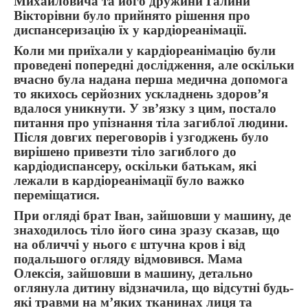
Михайловича та його дружини Галини
Вікторівни було прийнято рішення про
диспансеризацію їх у кардіореанімації.
Коли ми приїхали у кардіореанімацію були
проведені попередні дослідження, але оскільки
вчасно була надана перша медична допомога
то якихось серйозних ускладнень здоров’я
вдалося уникнути. У зв’язку з цим, постало
питання про упізнання тіла загиблої людини.
Після довгих переговорів і узгоджень було
вирішено привезти тіло загиблого до
кардіодиспансеру, оскільки батькам, які
лежали в кардіореанімації було важко
переміщатися.
При огляді брат Іван, зайшовши у машину, де
знаходилось тіло його сина зразу сказав, що
на обличчі у нього є штучна кров і від
подальшого огляду відмовився. Мама
Олексія, зайшовши в машину, детально
оглянула дитину відзначила, що відсутні будь-
які травми на м’яких тканинах лиця та