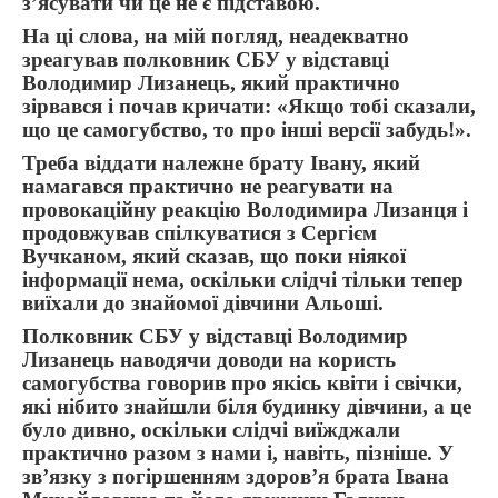
з’ясувати чи це не є підставою.
На ці слова, на мій погляд, неадекватно
зреагував полковник СБУ у відставці
Володимир Лизанець, який практично
зірвався і почав кричати: «Якщо тобі сказали,
що це самогубство, то про інші версії забудь!».
Треба віддати належне брату Івану, який
намагався практично не реагувати на
провокаційну реакцію Володимира Лизанця і
продовжував спілкуватися з Сергієм
Вучканом, який сказав, що поки ніякої
інформації нема, оскільки слідчі тільки тепер
виїхали до знайомої дівчини Альоші.
Полковник СБУ у відставці Володимир
Лизанець наводячи доводи на користь
самогубства говорив про якісь квіти і свічки,
які нібито знайшли біля будинку дівчини, а це
було дивно, оскільки слідчі виїжджали
практично разом з нами і, навіть, пізніше. У
зв’язку з погіршенням здоров’я брата Івана