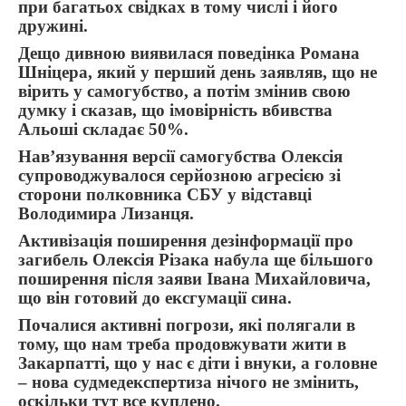
при багатьох свідках в тому числі і його
дружині.
Дещо дивною виявилася поведінка Романа
Шніцера, який у перший день заявляв, що не
вірить у самогубство, а потім змінив свою
думку і сказав, що імовірність вбивства
Альоші складає 50%.
Нав’язування версії самогубства Олексія
супроводжувалося серйозною агресією зі
сторони полковника СБУ у відставці
Володимира Лизанця.
Активізація поширення дезінформації про
загибель Олексія Різака набула ще більшого
поширення після заяви Івана Михайловича,
що він готовий до ексгумації сина.
Почалися активні погрози, які полягали в
тому, що нам треба продовжувати жити в
Закарпатті, що у нас є діти і внуки, а головне
– нова судмедекспертиза нічого не змінить,
оскільки тут все куплено.