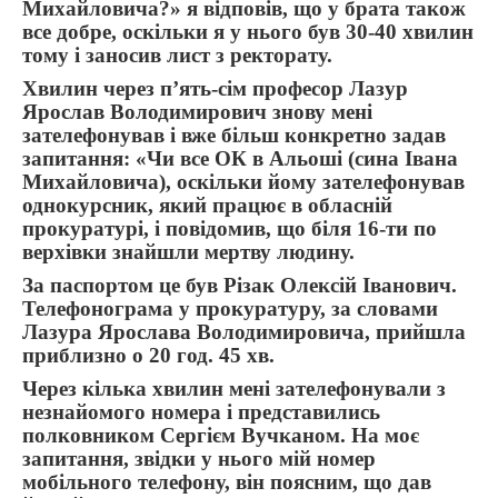
Михайловича?» я відповів, що у брата також
все добре, оскільки я у нього був 30-40 хвилин
тому і заносив лист з ректорату.
Хвилин через п’ять-сім професор Лазур
Ярослав Володимирович знову мені
зателефонував і вже більш конкретно задав
запитання: «Чи все ОК в Альоші (сина Івана
Михайловича), оскільки йому зателефонував
однокурсник, який працює в обласній
прокуратурі, і повідомив, що біля 16-ти по
верхівки знайшли мертву людину.
За паспортом це був Різак Олексій Іванович.
Телефонограма у прокуратуру, за словами
Лазура Ярослава Володимировича, прийшла
приблизно о 20 год. 45 хв.
Через кілька хвилин мені зателефонували з
незнайомого номера і представились
полковником Сергієм Вучканом. На моє
запитання, звідки у нього мій номер
мобільного телефону, він поясним, що дав