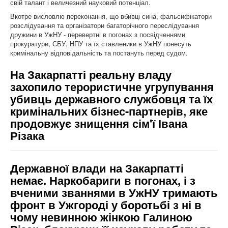
свій талант і величезний науковий потенціал.
Вкотре висловлю переконання, що вбивці сина, фальсифікатори
розслідування та організатори багаторічного переслідування
дружини в УжНУ - перевертні в погонах з посвідченнями
прокуратури, СБУ, НПУ та їх ставленики в УжНУ понесуть
кримінальну відповідальність та постануть перед судом.
На Закарпатті реальну владу
захопило терористичне угрупування
убивць державного службовця та їх
кримінальних бізнес-партнерів, яке
продовжує знищення сім'ї Івана
Різака
Державної влади на Закарпатті
немає. Наркобариги в погонах, і з
вченими званнями в УжНУ тримають
фронт в Ужгороді у боротьбі з ні в
чому невинною жінкою Галиною