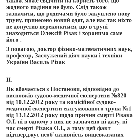
також може свідчити на користь того, що
жодного падіння не було. Слід також
зазначити, що родичами було закуплено нову
труну, принесено новий одяг, але нас так ніхто
не допустив переконатися, що в труні
знаходиться Олексій Різак і хоронимо саме
його .
З повагою, доктор фізико-математичних наук,
професор, Заслужений діяч науки і техніки
України Василь Різак
II.
Як вбачається з Постанови, відповідно до
висновків судово-медичної експертизи №820
від 10.12.2012 року та комісійної судово-
медичної експертизи ексгумованого трупа №1
від 13.12.2012 року щодо причин смерті Різака
О.І. ні в одному з них не зазначено ні дату, ні
час смерті Різака О.І., а тому цей факт
підтверджує необ’єктивність вищевказаних