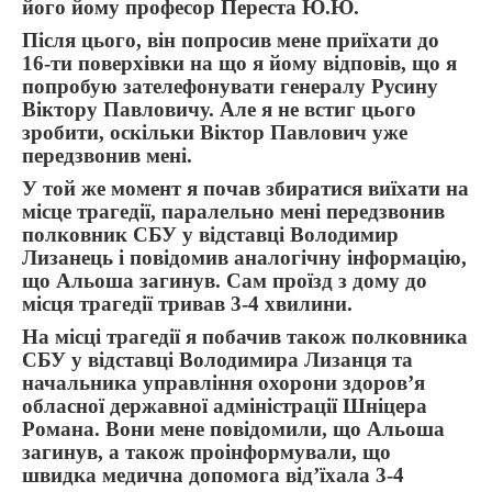
його йому професор Переста Ю.Ю.
Після цього, він попросив мене приїхати до
16-ти поверхівки на що я йому відповів, що я
попробую зателефонувати генералу Русину
Віктору Павловичу. Але я не встиг цього
зробити, оскільки Віктор Павлович уже
передзвонив мені.
У той же момент я почав збиратися виїхати на
місце трагедії, паралельно мені передзвонив
полковник СБУ у відставці Володимир
Лизанець і повідомив аналогічну інформацію,
що Альоша загинув. Сам проїзд з дому до
місця трагедії тривав 3-4 хвилини.
На місці трагедії я побачив також полковника
СБУ у відставці Володимира Лизанця та
начальника управління охорони здоров’я
обласної державної адміністрації Шніцера
Романа. Вони мене повідомили, що Альоша
загинув, а також проінформували, що
швидка медична допомога від’їхала 3-4