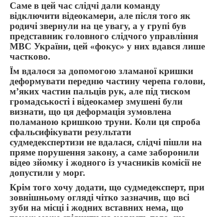
Саме в цей час слідчі дали команду
відключити відеокамери, але після того як
родичі звернули на це увагу, а у групі був
представник головного слідчого управління
МВС України, цей «фокус» у них вдався лише
частково.
Їм вдалося за допомогою зламаної кришки
деформувати передню частину черепа голови,
м’яких частин пальців рук, але під тиском
громадськості і відеокамер змушені були
визнати, що ця деформація зумовлена
поламаною кришкою труни. Коли ця спроба
сфальсифікувати результати
судмедекспертизи не вдалася, слідчі пішли на
пряме порушення закону, а саме заборонили
відео зйомку і жодного із учасників комісії не
допустили у морг.
Крім того хочу додати, що судмедексперт, при
зовнішньому огляді чітко зазначив, що всі
зуби на місці і жодних вставних нема, що