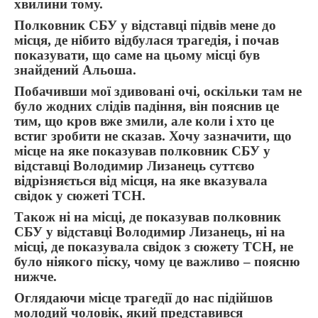
хвилини тому.
Полковник СБУ у відставці підвів мене до
місця, де нібито відбулася трагедія, і почав
показувати, що саме на цьому місці був
знайдений Альоша.
Побачивши мої здивовані очі, оскільки там не
було жодних слідів падіння, він пояснив це
тим, що кров вже змили, але коли і хто це
встиг зробити не сказав. Хочу зазначити, що
місце на яке показував полковник СБУ у
відставці Володимир Лизанець суттєво
відрізняється від місця, на яке вказувала
свідок у сюжеті ТСН.
Також ні на місці, де показував полковник
СБУ у відставці Володимир Лизанець, ні на
місці, де показувала свідок з сюжету ТСН, не
було ніякого піску, чому це важливо – поясню
нижче.
Оглядаючи місце трагедії до нас підійшов
молодий чоловік, який представився