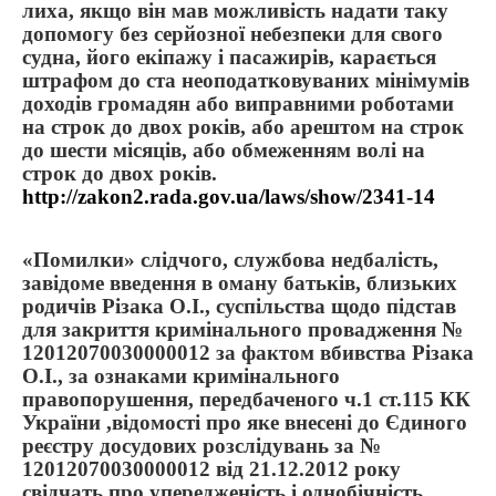
лиха, якщо він мав можливість надати таку
допомогу без серйозної небезпеки для свого
судна, його екіпажу і пасажирів, карається
штрафом до ста неоподатковуваних мінімумів
доходів громадян або виправними роботами
на строк до двох років, або арештом на строк
до шести місяців, або обмеженням волі на
строк до двох років.
http://zakon2.rada.gov.ua/laws/show/2341-14
«Помилки» слідчого, службова недбалість,
завідоме введення в оману батьків, близьких
родичів Різака О.І., суспільства щодо підстав
для закриття кримінального провадження №
12012070030000012 за фактом вбивства Різака
О.І., за ознаками кримінального
правопорушення, передбаченого ч.1 ст.115 КК
України ,відомості про яке внесені до Єдиного
реєстру досудових розслідувань за №
12012070030000012 від 21.12.2012 року
свідчать про упередженість і однобічність