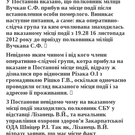
У Постанові вказано, що полковник міліції
Вучкан С.Ф. прибув на місце події після
встановлення особи померлого. Виникає
наступне питання, а саме: яка оперативно-
слідча група та ким очолювана знаходилась
на вказаному місці події з 19.28 16 листопада
2012 року до приїзду полковника міліції
Вучкана С.Ф. 
Невідомо яким чином і від кого члени
оперативно-слідчої групи, котра прибула на
вказане в Постанові місце події, відразу ж
дізналися про відносини Різака О.І з
громадянкою Рішко Г.В., оскільки одночасно
проводили огляд вказаного місця події і за
адресою її проживання. 
З Постанови невідомо чому на вказаному
місці події знаходились полковник СБУ у
відставці Лізанець В.Й., та начальник
управління охорони здоров’я Закарпатської
ОДА Шніцер Р.І. Так як, Лізанець В.Й.
відразу заявив, що має місце факт