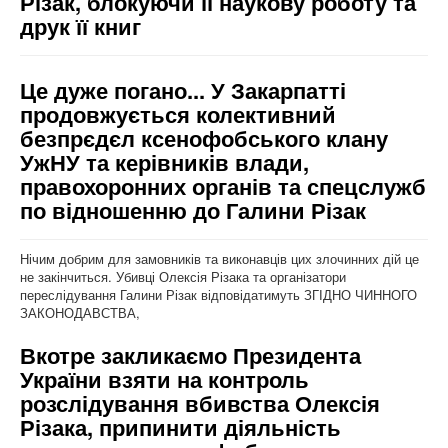
Різак, блокуючи її наукову роботу та
друк її книг
Це дуже погано... У Закарпатті
продовжується колективний
безпрєдєл ксенофобського клану
УжНУ та керівників влади,
правохоронних органів та спецслужб
по відношенню до Галини Різак
Нічим добрим для замовників та виконавців цих злочинних дій це
не закінчиться. Убивці Олексія Різака та організатори
переслідування Галини Різак відповідатимуть ЗГІДНО ЧИННОГО
ЗАКОНОДАВСТВА,
Вкотре закликаємо Президента
України взяти на контроль
розслідування вбивства Олексія
Різака, припинити діяльність