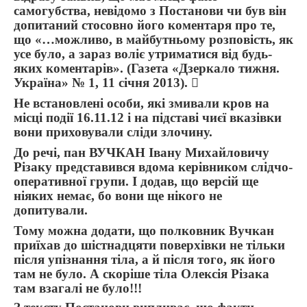
самогубства, невідомо з Постанови чи був він
допитаний стосовно його коментаря про те,
що «…можливо, в майбутньому розповість, як
усе було, а зараз воліє утриматися від будь-
яких коментарів». (Газета «Дзеркало тижня.
Україна» № 1, 11 січня 2013). 
Не встановлені особи, які змивали кров на
місці події 16.11.12 і на підставі чиєї вказівки
вони приховували сліди злочину.
До речі, пан ВУЧКАН Івану Михайловичу
Різаку представився вдома керівником слідчо-
оперативної групи. І додав, що версій ще
ніяких немає, бо вони ще нікого не
допитували.
Тому можна додати, що полковник Вучкан
приїхав до шістнадцяти поверхівки не тільки
після упізнання тіла, а й після того, як його
там не було. А скоріше тіла Олексія Різака
там взагалі не було!!!