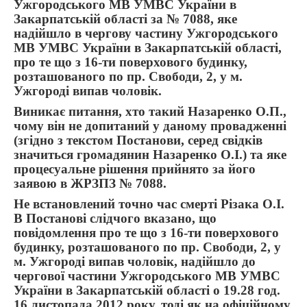
Ужгородського МВ УМВС України в
Закарпатській області за № 7088, яке
надійшло в чергову частину Ужгородського
МВ УМВС України в Закарпатській області,
про те що з 16-ти поверхового будинку,
розташованого по пр. Свободи, 2, у м.
Ужгороді випав чоловік.
Виникає питання, хто такий Назаренко О.П.,
чому він не допитаний у даному провадженні
(згідно з текстом Постанови, серед свідків
значиться громадянин Назаренко О.І.) та яке
процесуальне рішення прийнято за його
заявою в ЖРЗПЗ № 7088.
Не встановлений точно час смерті Різака О.І.
В Постанові слідчого вказано, що
повідомлення про те що з 16-ти поверхового
будинку, розташованого по пр. Свободи, 2, у
м. Ужгороді випав чоловік, надійшло до
чергової частини Ужгородського МВ УМВС
України в Закарпатській області о 19.28 год.
16 листопада 2012 року, тоді як на офіційному