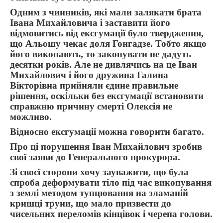
Одним з чинників, які мали залякати брата
Івана Михайловича і заставити його
відмовитись від ексгумації було твердження,
що Альошу чекає доля Гонгадзе. Тобто якщо
його викопають, то закопувати не дадуть
десятки років. Але не дивлячись на це Іван
Михайлович і його дружина Галина
Вікторівна прийняли єдине правильне
рішення, оскільки без ексгумації встановити
справжню причину смерті Олексія не
можливо.
Відносно ексгумації можна говорити багато.
Про ці порушення Іван Михайлович зробив
свої заяви до Генерального прокурора.
Зі своєї сторони хочу зауважити, що була
спроба деформувати тіло під час викопування
з землі методом тупцювання на зламаній
кришці труни, що мало призвести до
чисельних переломів кінцівок і черепа голови.