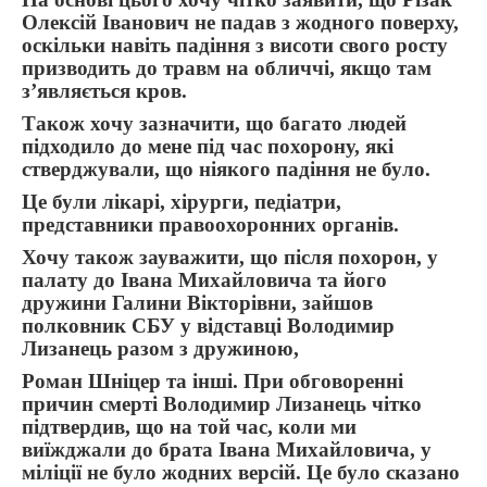
Олексій Іванович не падав з жодного поверху,
оскільки навіть падіння з висоти свого росту
призводить до травм на обличчі, якщо там
з’являється кров.
Також хочу зазначити, що багато людей
підходило до мене під час похорону, які
стверджували, що ніякого падіння не було.
Це були лікарі, хірурги, педіатри,
представники правоохоронних органів.
Хочу також зауважити, що після похорон, у
палату до Івана Михайловича та його
дружини Галини Вікторівни, зайшов
полковник СБУ у відставці Володимир
Лизанець разом з дружиною,
Роман Шніцер та інші. При обговоренні
причин смерті Володимир Лизанець чітко
підтвердив, що на той час, коли ми
виїжджали до брата Івана Михайловича, у
міліції не було жодних версій. Це було сказано