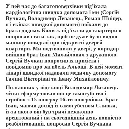
У цей час до багатоповерхівки під’їхала
кардіологічна швидка допомога і ми (Сергій
Вучкан, Володимир Лизанець, Роман Шніцер,
я і екіпаж швидкої допомоги) поїхали до
брата додому. Коли ж під’їхали до квартири я
попросив стати так, щоб не дуже було видно
машину швидкої при відкритті дверей
квартири. Ми подзвонили у двері, у коридор
вийшов брат Іван Михайлович з дружиною.
Сергій Вучкан попросив їх присісти і
повідомив про загибель Альоші. В цей момент
лікарі швидкої надавали медичну допомогу
Галині Вікторівні та Івану Михайловичу.
Полковник у відставці Володимир Лизанець
чітко сформулював що це самогубство і
стрибок з 15 поверху 16-ти поверхівки. Брат
Іван, маючи досвід із самогубством Сливки,
із-за якого він був тричі незаконно
арештований і на сьогоднішній день повністю
реабілітований, попросив Сергія Вучкана