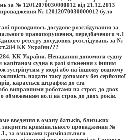
ань за № 12012070030000012 від 21.12.2013
не провадження № 12012070030000012 було
галі проводилось досудове розслідування за
інального правопорушення, передбаченого ч.1
 Єдиного реєстру досудових розслідувань за №
 ст.284 КК України???
 284. КК України. Ненадання допомоги судну
 капітаном судна в разі зіткнення з іншим
ож зустрінутим у морі або на іншому водному
ожливість надати таку допомогу без серйозної
ирів, карається штрафом до ста
 або виправними роботами на строк до двох
бо обмеженням волі на строк до двох років.
оме введення в оману батьків, близьких
для закриття кримінального провадження №
.І., за ознаками кримінального
раїни ,відомості про яке внесені до Єдиного