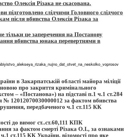
ство Олексія Різака не скасована.
ви підготовлено слідчими Головного слідчого
ам після вбивства Олексія Різака за
е тільки це заперечення на Постанову
ування вбивства юнака перевертнями в
_ubiyistvo_alekseya_rizaka_nujno_dat_otvet_na_neskolko_voprosov
аїни в Закарпатській області майора міліції
тановою про закриття кримінального
стом – «Постанова») на підставі п.1 ч.1 ст.284
 № 12012070030000012 за фактом вбивства
рушення, передбаченого ч.1 ст.115 КК
сті до вимог ст..ст.60,111 КПК
ння за фактом смерті Різака О.І., за ознаками
.1 ст.115 КК України, відомості про яке