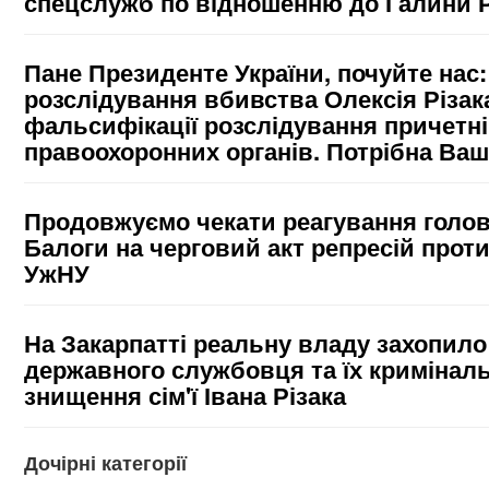
спецслужб по відношенню до Галини Р
Пане Президенте України, почуйте нас
розслідування вбивства Олексія Різак
фальсифікації розслідування причетні
правоохоронних органів. Потрібна Ваш
Продовжуємо чекати реагування голов
Балоги на черговий акт репресій проти
УжНУ
На Закарпатті реальну владу захопил
державного службовця та їх криміналь
знищення сім'ї Івана Різака
Дочірні категорії