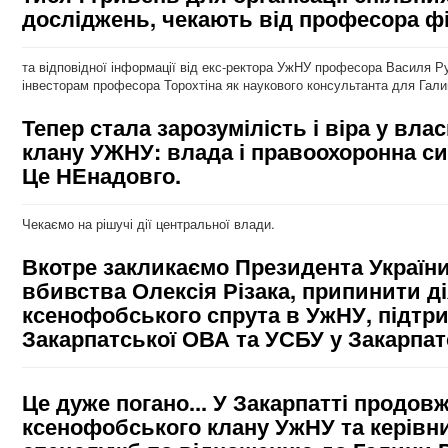
досліджень, чекають від професора фі
та відповідної інформації від екс-ректора УжНУ професора Василя 
інвесторам професора Торохтіна як наукового консультанта для Галин
Тепер стала зарозумілість і віра у вл
клану УЖНУ: влада і правоохоронна сист
Це НЕнадовго.
Чекаємо на рішучі дії центральної влади.
Вкотре закликаємо Президента України
вбивства Олексія Різака, припинити д
ксенофобського спрута в УжНУ, підтр
Закарпатської ОВА та УСБУ у Закарпат
Це дуже погано... У Закарпатті продо
ксенофобського клану УжНУ та керівни