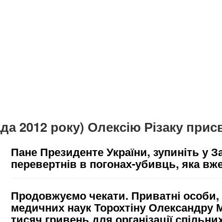
а 2012 року) Олексію Різаку присв
Пане Президенте України, зупиніть у З
перевертнів в погонах-убивць, яка вж
Продовжуємо чекати. Приватні особи,
медичних наук Торохтіну Олександру 
тисяч гривень для організації спільни