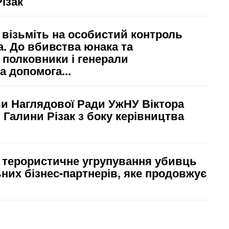
ізак
: візьміть на особистий контроль
а. До вбивства юнака та
 полковники і генерали
а допомога...
и Наглядової Ради УжНУ Віктора
 Галини Різак з боку керівництва
о терористичне угрупування убивць
них бізнес-партнерів, яке продовжує