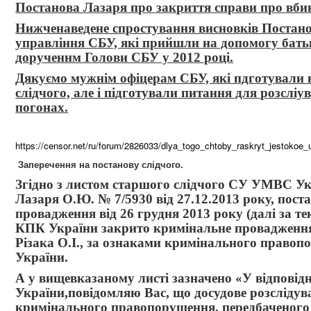
Постанова Лазаря про закриття справи про вбив
Нижченаведене спростування висновків Постано
управління СБУ, які прийшли на допомогу батьк
дорученнм Голови СБУ у 2012 році.
Дякуємо мужнім офіцерам СБУ, які пдготували н
слідчого, але і підготували питання для розслі
погонах.
https://censor.net/ru/forum/2826033/dlya_togo_chtoby_raskryt_jestokoe
Заперечення на постанову слідчого.
Згідно з листом старшого слідчого СУ УМВС Укр
Лазаря О.Ю. № 7/5930 від 27.12.2013 року, пос
провадження від 26 грудня 2013 року (далі за тек
КПК України закрито кримінальне провадження
Різака О.І., за ознаками кримінального правопо
України.
А у вищевказаному листі зазначено «У відповідно
України,повідомляю Вас, що досудове розслідува
кримінального правопорушення, передбаченого ч