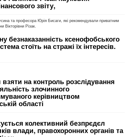
нансового звіту,
Русина та професора Юрія Бисаги, які рекомендували приватним
и Вікторівни Різак.
асну безнаказанність ксенофобського
ема стоїть на стражі їх інтересів.
 взяти на контроль розслідування
іяльність злочинного
имуваного керівництвом
ській області
вжується колективний безпрєдєл
ків влади, правохоронних органів та