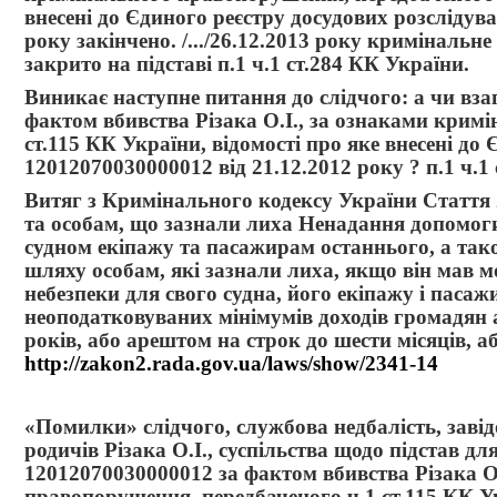
внесені до Єдиного реєстру досудових розслідув
року закінчено. /.../26.12.2013 року криміналь
закрито на підставі п.1 ч.1 ст.284 КК України.
Виникає наступне питання до слідчого: а чи вза
фактом вбивства Різака О.І., за ознаками крим
ст.115 КК України, відомості про яке внесені до
12012070030000012 від 21.12.2012 року ? п.1 ч.1
Витяг з Кримінального кодексу України Стаття
та особам, що зазнали лиха Ненадання допомоги
судном екіпажу та пасажирам останнього, а так
шляху особам, які зазнали лиха, якщо він мав м
небезпеки для свого судна, його екіпажу і пасаж
неоподатковуваних мінімумів доходів громадян
років, або арештом на строк до шести місяців, а
http://zakon2.rada.gov.ua/laws/show/2341-14
«Помилки» слідчого, службова недбалість, завід
родичів Різака О.І., суспільства щодо підстав 
12012070030000012 за фактом вбивства Різака О
правопорушення, передбаченого ч.1 ст.115 КК Ук