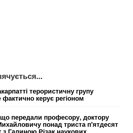
ячується...
акарпатті терористичну групу
е фактично керує регіоном
 що передали професору, доктору
Михайловичу понад триста п'ятдесят
х з Галиною Різак наукових